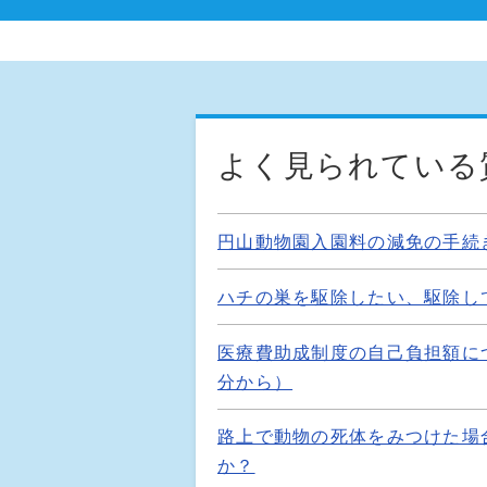
よく見られている
円山動物園入園料の減免の手続
ハチの巣を駆除したい、駆除し
医療費助成制度の自己負担額に
分から）
路上で動物の死体をみつけた場
か？