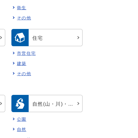
衛生
その他
住宅
市営住宅
建築
その他
自然(山・川)・公園
公園
自然