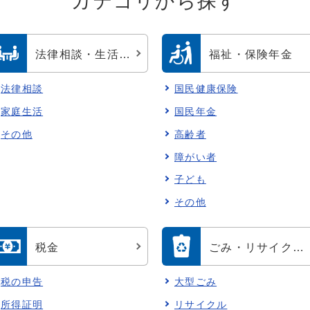
カテゴリから探す
法律相談・生活相談
福祉・保険年金
法律相談
国民健康保険
家庭生活
国民年金
その他
高齢者
障がい者
子ども
その他
税金
ごみ・リサイクル・清掃
税の申告
大型ごみ
所得証明
リサイクル