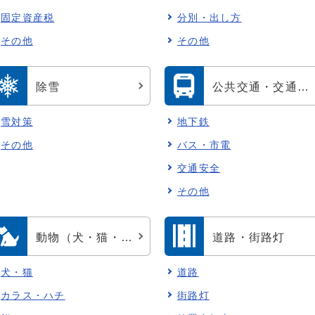
固定資産税
分別・出し方
その他
その他
除雪
公共交通・交通安全
雪対策
地下鉄
その他
バス・市電
交通安全
その他
動物（犬・猫・カラス・ハチ・熊等）
道路・街路灯
犬・猫
道路
カラス・ハチ
街路灯