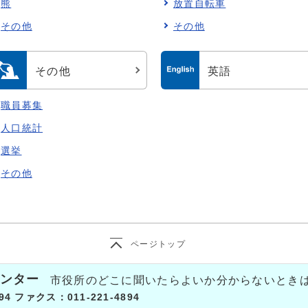
熊
放置自転車
その他
その他
その他
英語
職員募集
人口統計
選挙
その他
ページトップ
ンター
市役所のどこに聞いたらよいか分からないとき
94 ファクス：011-221-4894