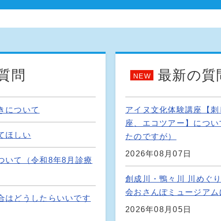
質問
最新の質
NEW
きについて
アイヌ文化体験講座【刺
座、エコツアー】につい
てほしい
たのですが）
2026年08月07日
ついて（令和8年8月診療
創成川・鴨々川 川めぐ
会おさんぽミュージアム
合はどうしたらいいです
2026年08月05日