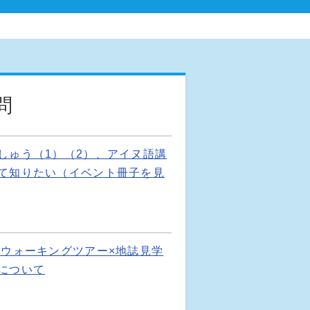
問
しゅう（1）（2）、アイヌ語講
て知りたい（イベント冊子を見
りウォーキングツアー×地誌見学
について