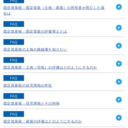
《年の途中で土地や家屋の売買があったとき》 年の途中
FAQ
続きを読む
で土地や家屋の売買をされても、地方税法の規定により、
固定資産税：固定資産（土地・家屋）の所有者が死亡した場
開
土地と家屋の固定資産税は、賦課期日（毎年1月1日）現
合は
く
在、登記簿等に所有者として登記又は登録され...
納税義務者の方が死亡された年度の課税については、固定
FAQ
続きを読む
資産の所在する区を担当する【市税事務所固定資産税課】
固定資産税：固定資産の評価替えとは
開
へお問い合わせください。 また、翌年度以降の固定資産
く
固定資産税は、固定資産の価格すなわち「適正な時価」を
税の課税にあたっては次により納税義務者を認...
FAQ
課税標準として課税されるものです。 このため、本来な
固定資産税の土地の路線価を知りたい
続きを読む
開
ら毎年評価替えを行い、これによって得られる「適正な時
く
路線価とは、市街地において道路に付けられた価格のこと
価」をもとに課税を行うことが納税者間におけ...
FAQ
で、具体的には、道路に接する標準的な宅地の1平方メー
固定資産税：土地（宅地）の評価はどのようにするのか
続きを読む
開
トル当たりの価格をいいます。 宅地の評価額は、この路
く
札幌市に所在する土地（宅地）の固定資産税の評価は、総
線価を基にしてそれぞれの宅地の奥行、形状、...
FAQ
務大臣の定めた固定資産評価基準に基づき街路に沿接する
固定資産税の住宅用地の申告
続きを読む
開
標準的な土地の単位当たりの価格である路線価を付設し、
く
《住宅用地等申告書について》 住宅用地には課税標準の
この路線価に基づいて各土地について画地計算法...
FAQ
特例措置があり、固定資産税・都市計画税の税負担が軽減
固定資産税：住宅用地とその特例
続きを読む
開
されています。 この特例措置を正しく適用するために、
く
《住宅用地とは》 住宅用地とは、固定資産税の賦課期日
住宅用地については「固定資産税の住宅用地...
FAQ
（毎年1月1日）現在、次のいずれかに該当する土地をい
固定資産税：家屋の評価はどのようにするのか
続きを読む
開
います。 （1）専用住宅（専ら人の居住の用に供する家