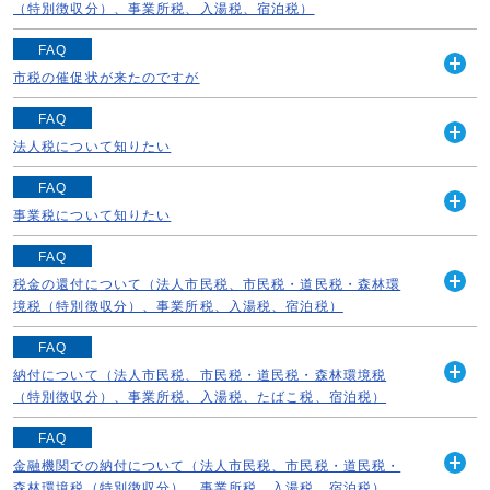
開
ますので、以下の問い合わせ先へご連絡ください。 市民
（特別徴収分）、事業所税、入湯税、宿泊税）
く
税・道民税・森林環境税（特別徴収分）→【中央...
《督促状が来たが、そもそも納付書が送られて来ていな
FAQ
続きを読む
い》 《約束どおり納めているのに督促状が来た》 《分割
市税の催促状が来たのですが
開
で納めているのに督促状が来た》 《既に納めているのに
く
お手元の書類の文書名を今一度ご確認ください。 《文書
督促状が来た》 《還付になっているのに督促状...
FAQ
名が『督促状』の場合》 以下の【北部市税事務所収納管
法人税について知りたい
続きを読む
開
理課収納管理係】までご連絡ください。 《お問い合わせ
く
『法人税』は国の税金ですので、関連ホームページをご覧
先》※税金の種類によって電話番号が異なり...
FAQ
いただくか、法人の所在地を管轄する【税務署】にお問い
事業税について知りたい
続きを読む
開
合わせください。 《お問い合わせ先》 【各税務署】業務
く
『事業税』は北海道の税金ですので、関連ホームページを
時間：平日の月曜日～金曜日、8時3...
FAQ
ご覧いただくか、【道税事務所】にお問い合わせくださ
税金の還付について（法人市民税、市民税・道民税・森林環
続きを読む
開
い。 《お問い合わせ先》 【札幌道税事務所・税務管理
境税（特別徴収分）、事業所税、入湯税、宿泊税）
く
部】（電話：011-204-5084）...
《還付の中身が知りたい》 《還付加算金の利率を教えて
FAQ
続きを読む
欲しい》 《還付金の事で教えて欲しい》 《還付になって
納付について（法人市民税、市民税・道民税・森林環境税
開
いるのに督促状が来た》 上記のような場合は、【北部市
（特別徴収分）、事業所税、入湯税、たばこ税、宿泊税）
く
税事務所収納管理課収納管理係】までご連絡...
《納付状況の確認》 《金額を誤って納めた場合や二重に
FAQ
続きを読む
納めた場合の問い合わせ》 《納付書が欲しい》 《納税証
金融機関での納付について（法人市民税、市民税・道民税・
開
明を取りに行ったら未納があると言われた》 などの場合
森林環境税（特別徴収分）、事業所税、入湯税、宿泊税）