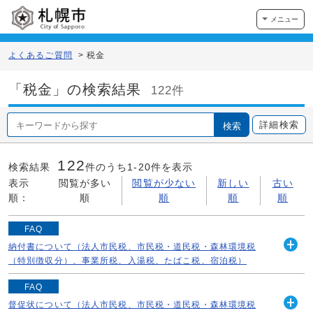
メニュー
よくあるご質問
>
税金
「税金」の検索結果
122件
詳細検索
検索
122
検索結果
件のうち1-
20
件を表示
表示
閲覧が多い
閲覧が少ない
新しい
古い
順：
順
順
順
順
FAQ
納付書について（法人市民税、市民税・道民税・森林環境税
開
（特別徴収分）、事業所税、入湯税、たばこ税、宿泊税）
く
《納付書が欲しい（納付書がそもそも届いていない・紛失
FAQ
した・書き損じた）》 課税状況を確認のうえ郵送いたし
督促状について（法人市民税、市民税・道民税・森林環境税