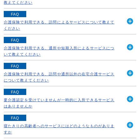
開
月中旬～下旬に、介護保険料の通知書をお送りしていま
教えてください
く
す。 通知書の名称は、 ※特別徴収（年金...
介護保険サービスを利用するためには、まず、要介護認定
FAQ
続きを読む
の申請が必要です。 申請は本人や家族などのほか、介護
介護保険で利用できる、訪問によるサービスについて教えて
開
支援専門員（ケアマネジャー）も代行できます。（委任状
ください
く
は必要ありません） 一定の期間（3～48カ月...
介護保険で利用できる、訪問によるサービスには、以下の
FAQ
続きを読む
ようなものがあります。 《訪問介護（ホームヘルプサー
介護保険で利用できる、通所や短期入所によるサービスにつ
開
ビス）》 ホームヘルパーが家庭を訪問し、食事・入浴・
いて教えてください
く
排せつなどの身体介護や調理・掃除などの生活...
介護保険で利用できる、通所や短期入所して受けるサービ
FAQ
続きを読む
スには、以下のようなものがあります。 《通所介護（デ
介護保険で利用できる、訪問や通所以外の在宅介護サービス
開
イサービス）》 事業所に通い、入浴や日常動作訓練、レ
について教えてください
く
クリエーション指導などが受けられます。 ま...
介護保険で利用できる、訪問や通所以外のその他の在宅介
FAQ
続きを読む
護サービスには、以下のようなものがあります。 《特定
要介護認定を受けていませんが一時的に入所できるサービス
開
施設入居者生活介護（有料老人ホーム）》 入居している
はありませんか
く
有料老人ホームなどからサービスを受けたり、...
《生活支援型ショートステイ》 高齢者の方が家族等から
FAQ
続きを読む
の介護を一時的に受けられないときに、養護老人ホームに
寝たきりの高齢者へのサービスにはどのようなものがありま
開
短期間宿泊することができます。 ［対象者］本市に住所
すか
く
を有する65歳以上で、傷病等により虚弱で要...