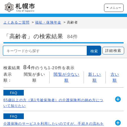
メニュー
よくあるご質問
>
福祉・保険年金
>
高齢者
「高齢者」の検索結果
84件
詳細検索
検索
84
検索結果
件のうち1-
20
件を表示
表示
閲覧が多い
閲覧が少ない
新しい
古い
順：
順
順
順
順
FAQ
65歳以上の方（第1号被保険者）の介護保険料の納め方につ
開
いて知りたい
く
《65歳以上の方（第1号被保険者）》 介護保険料は65歳
FAQ
以上の方、お一人おひとりに納めていただきます。 毎年6
介護保険のサービスを利用したいのですが、手続きの流れを