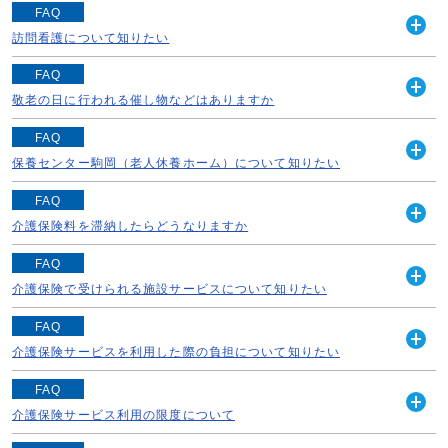
寝たきりになってしまった高齢者の方向けに、以下のサー
FAQ
続きを読む
ビスを実施しています。 《おむつサービス》 在宅で常時
訪問看護について知りたい
開
おむつを使用している寝たきりの方などに紙おむつを支給
く
《内容》 かかりつけの医師の指示のもとに、訪問看護ス
します。 ［対象者］ 札幌市に住所を有...
FAQ
テーションの保健師や看護師等が訪問し、看護サービスを
敬老の日に行われる催し物などはありますか
続きを読む
開
提供します。 ※病状の観察 ※清拭 ※床ずれの処置 ※カ
く
《高齢者保健福祉週間行事》 老人の日（9月15日をいいま
テーテルの管理 ※リハビリテーション ※...
FAQ
す。敬老の日とは異なります。）を中心に、高齢者を敬愛
保養センター駒岡（老人休養ホーム）について知りたい
続きを読む
開
し長寿を祝うとともに、広く市民が高齢者の福祉について
く
「老人休養ホーム」として、【保養センター駒岡】があり
関心と理解を深めていただくため、札幌市や...
FAQ
ます。 高齢の方などに対し低廉で健全な保健休養の場を
介護保険料を滞納したらどうなりますか
続きを読む
開
提供します。 【保養センター駒岡】札幌市南区真駒内
く
介護サービスを利用する場合、原則としてサービス利用料
600-20（電話：011-583-8553...
FAQ
の1割～3割（※1）を自己負担していただき、残り9割～7
介護保険で受けられる施設サービスについて知りたい
続きを読む
開
割が介護保険からの給付になります。 しかし、災害など
く
介護保険における「施設サービス」は3種類あります。 介
特別な事情がなく一定期間保険料を滞納し...
FAQ
護が中心か、治療が中心か、またどの程度医療上のケアが
介護保険サービスを利用した際の負担について知りたい
続きを読む
開
必要かなどによって利用する施設を選びます。 「要介護
く
介護保険のサービスを利用したときは、掛かった費用の1
1」以上の方が利用できます。 《介護老人...
FAQ
割～3割を利用者が負担します。その他の日常生活費など
介護保険サービス利用の限度について
続きを読む
開
は全額利用者が負担するとともに、施設に入所（短期入所
く