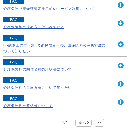
居宅サービス（訪問や通所、短期入所して受けるサービ
を含む）したときは食費・居住費（滞在費）、通...
FAQ
ス・福祉用具の貸与）の支給限度基準額は、要介護度に応
介護保険で要介護認定決定前のサービス利用について
続きを読む
開
じた1カ月ごとの単位で設定されています。 「要支援
く
要介護認定の申請を行ってから実際に認定決定されるまで
1」・・・5,032単位 「要支援2」・・・10...
FAQ
は概ね1カ月が必要ですが、その間についても介護保険の
介護保険料の決め方・使いみちなど
続きを読む
開
サービスを利用することができます。 これは、認定の効
く
《介護保険料の決め方について》 介護保険制度では、1割
力が申請日まで遡るためです。 ただし、認定の...
FAQ
～3割のサービス利用時の利用者負担を除き、介護サービ
65歳以上の方（第1号被保険者）の介護保険料の減免制度に
続きを読む
開
ス費の提供などに必要な費用（介護給付費等）のおよそ半
ついて知りたい
く
分が公費でまかなわれ、残りの半分が皆様の介...
《低所得者減免》 以下の基準を全て満たす方が該当しま
FAQ
続きを読む
す。 ※第1段階の方は、低所得者減免により減額された保
介護保険料の納付金額の証明書について
開
険料と同じ金額が適用されていますので、対象になりませ
く
納めていただいた介護保険料は確定申告や還付申告の際に
ん。 ア、前年中の収入が1人世帯で120...
FAQ
社会保険料控除として申告することができます。 《年金
介護保険料の口座振替について知りたい
続きを読む
開
天引き（特別徴収）に該当されている方（非課税年金（＝
く
《申し込み方法について》 介護保険被保険者証もしくは
遺族年金・障害年金）から年金天引き（特別徴...
FAQ
通知書に同封されている口座振替依頼書（封書式）がお手
介護保険料の督促状について
続きを読む
開
元にあれば、必要事項を記入し、1枚目のお客様控用をは
く
各納期限までに納付されていない保険料について、お知ら
がし、2枚目に通帳お届け印を押印し、2つ折に...
1
/
5
次へ
最後
せしているハガキです。 未納の場合は納入通知書をお持
続きを読む
ちになり、各区役所、金融機関、郵便局、コンビニエンス