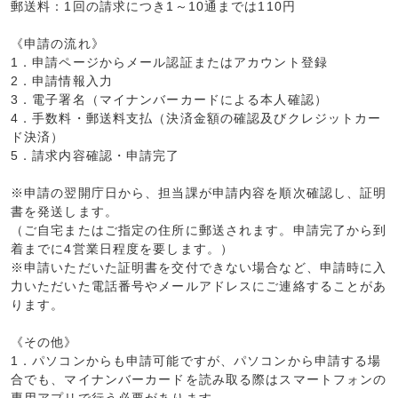
郵送料：1回の請求につき1～10通までは110円
《申請の流れ》
1．申請ページからメール認証またはアカウント登録
2．申請情報入力
3．電子署名（マイナンバーカードによる本人確認）
4．手数料・郵送料支払（決済金額の確認及びクレジットカー
ド決済）
5．請求内容確認・申請完了
※申請の翌開庁日から、担当課が申請内容を順次確認し、証明
書を発送します。
（ご自宅またはご指定の住所に郵送されます。申請完了から到
着までに4営業日程度を要します。）
※申請いただいた証明書を交付できない場合など、申請時に入
力いただいた電話番号やメールアドレスにご連絡することがあ
ります。
《その他》
1．パソコンからも申請可能ですが、パソコンから申請する場
合でも、マイナンバーカードを読み取る際はスマートフォンの