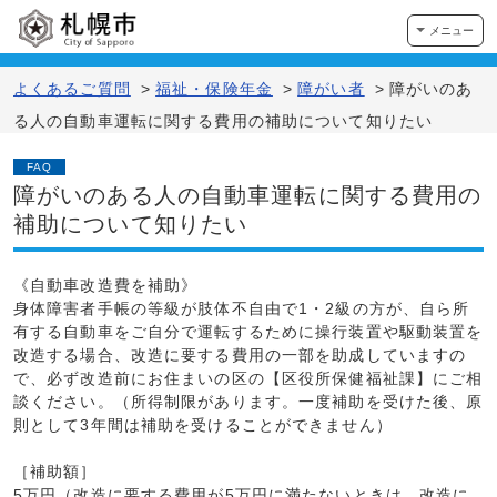
メニュー
よくあるご質問
>
福祉・保険年金
>
障がい者
>
障がいのあ
る人の自動車運転に関する費用の補助について知りたい
FAQ
障がいのある人の自動車運転に関する費用の
補助について知りたい
《自動車改造費を補助》
身体障害者手帳の等級が肢体不自由で1・2級の方が、自ら所
有する自動車をご自分で運転するために操行装置や駆動装置を
改造する場合、改造に要する費用の一部を助成していますの
で、必ず改造前にお住まいの区の【区役所保健福祉課】にご相
談ください。（所得制限があります。一度補助を受けた後、原
則として3年間は補助を受けることができません）
［補助額］
5万円（改造に要する費用が5万円に満たないときは、改造に