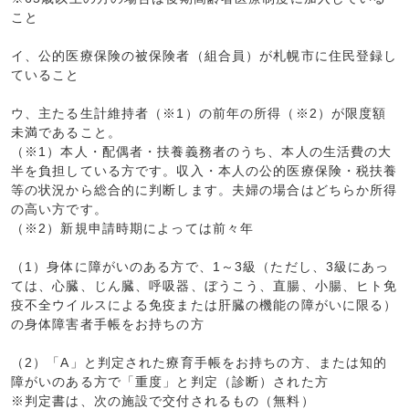
こと
イ、公的医療保険の被保険者（組合員）が札幌市に住民登録し
ていること
ウ、主たる生計維持者（※1）の前年の所得（※2）が限度額
未満であること。
（※1）本人・配偶者・扶養義務者のうち、本人の生活費の大
半を負担している方です。収入・本人の公的医療保険・税扶養
等の状況から総合的に判断します。夫婦の場合はどちらか所得
の高い方です。
（※2）新規申請時期によっては前々年
（1）身体に障がいのある方で、1～3級（ただし、3級にあっ
ては、心臓、じん臓、呼吸器、ぼうこう、直腸、小腸、ヒト免
疫不全ウイルスによる免疫または肝臓の機能の障がいに限る）
の身体障害者手帳をお持ちの方
（2）「A」と判定された療育手帳をお持ちの方、または知的
障がいのある方で「重度」と判定（診断）された方
※判定書は、次の施設で交付されるもの（無料）