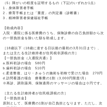
（5）障がいの程度を証明するもの（下記のいずれか1点）
1．身体障害者手帳
2．療育手帳または「重度」の判定書（診断書）
3．精神障害者保健福祉手帳
【助成内容】
入院・通院に係る医療費のうち、保険診療の自己負担額から次
の一部負担金を除いた額を助成します。
［18歳以下（18歳に達する日以後の最初の3月31日まで）、
または主たる生計維持者が住民税非課税の方］
【一部負担金（入通院共通）】
a.医科初診の場合 580円
b.歯科初診の場合 510円
c.柔道整復、はり・きゅうの施術を初検で受けた場合 270円
d.訪問看護の場合 療養費の1割（3,000円限度/月）
※再診、調剤薬局、保険適用のマッサージの場合は０円です。
［主たる生計維持者が住民税課税の方］
【一部負担金】
原則として、医療費の1割が自己負担となります。ただし、次