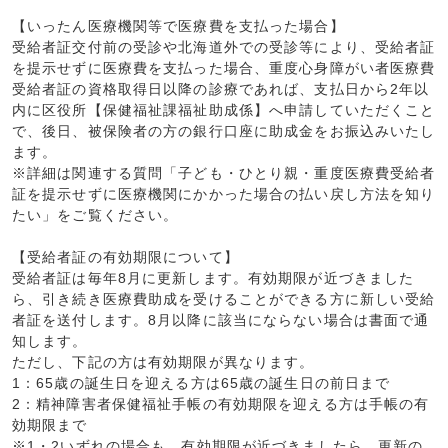
【いったん医療機関等で医療費を支払った場合】
受給者証交付前の受診や北海道外での受診等により、受給者証
を提示せずに医療費を支払った場合、重度心身障がい者医療費
受給者証の資格取得日以降の診療であれば、支払日から2年以
内に区役所【保健福祉課福祉助成係】へ申請していただくこと
で、後日、被保険者の方の銀行口座に助成金をお振込みいたし
ます。
※詳細は関連する質問「子ども・ひとり親・重度医療費受給者
証を提示せずに医療機関にかかった場合の払い戻し方法を知り
たい」をご覧ください。
【受給者証の有効期限について】
受給者証は毎年8月に更新します。有効期限が近づきました
ら、引き続き医療費助成を受けることができる方に新しい受給
者証を送付します。8月以降に該当にならない場合は書面で通
知します。
ただし、下記の方は有効期限が異なります。
1：65歳の誕生日を迎える方は65歳の誕生日の前日まで
2：精神障害者保健福祉手帳の有効期限を迎える方は手帳の有
効期限まで
※1・2いずれの場合も、有効期限が近づきましたら、更新の