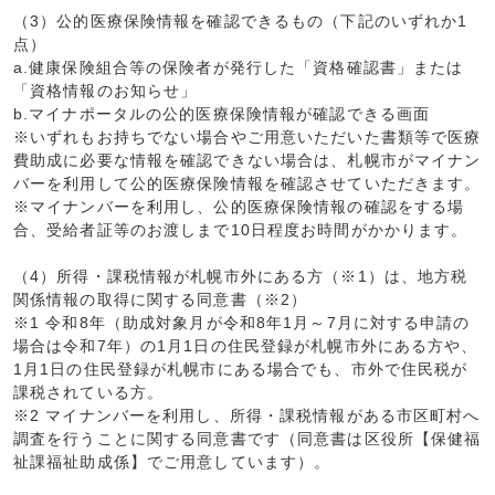
（3）公的医療保険情報を確認できるもの（下記のいずれか1
点）
a.健康保険組合等の保険者が発行した「資格確認書」または
「資格情報のお知らせ」
b.マイナポータルの公的医療保険情報が確認できる画面
※いずれもお持ちでない場合やご用意いただいた書類等で医療
費助成に必要な情報を確認できない場合は、札幌市がマイナン
バーを利用して公的医療保険情報を確認させていただきます。
※マイナンバーを利用し、公的医療保険情報の確認をする場
合、受給者証等のお渡しまで10日程度お時間がかかります。
（4）所得・課税情報が札幌市外にある方（※1）は、地方税
関係情報の取得に関する同意書（※2）
※1 令和8年（助成対象月が令和8年1月～7月に対する申請の
場合は令和7年）の1月1日の住民登録が札幌市外にある方や、
1月1日の住民登録が札幌市にある場合でも、市外で住民税が
課税されている方。
※2 マイナンバーを利用し、所得・課税情報がある市区町村へ
調査を行うことに関する同意書です（同意書は区役所【保健福
祉課福祉助成係】でご用意しています）。