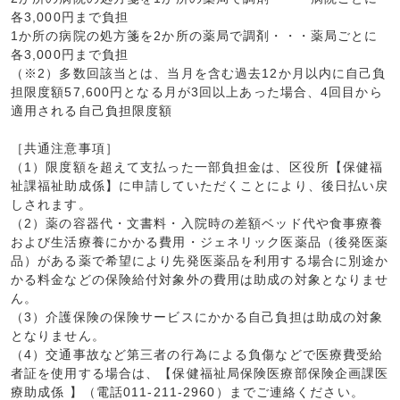
各3,000円まで負担
1か所の病院の処方箋を2か所の薬局で調剤・・・薬局ごとに
各3,000円まで負担
（※2）多数回該当とは、当月を含む過去12か月以内に自己負
担限度額57,600円となる月が3回以上あった場合、4回目から
適用される自己負担限度額
［共通注意事項］
（1）限度額を超えて支払った一部負担金は、区役所【保健福
祉課福祉助成係】に申請していただくことにより、後日払い戻
しされます。
（2）薬の容器代・文書料・入院時の差額ベッド代や食事療養
および生活療養にかかる費用・ジェネリック医薬品（後発医薬
品）がある薬で希望により先発医薬品を利用する場合に別途か
かる料金などの保険給付対象外の費用は助成の対象となりませ
ん。
（3）介護保険の保険サービスにかかる自己負担は助成の対象
となりません。
（4）交通事故など第三者の行為による負傷などで医療費受給
者証を使用する場合は、【保健福祉局保険医療部保険企画課医
療助成係 】（電話011-211-2960）までご連絡ください。