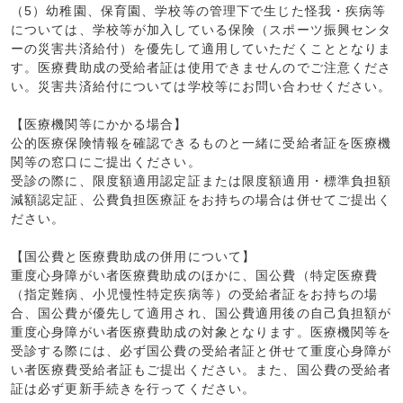
（5）幼稚園、保育園、学校等の管理下で生じた怪我・疾病等
については、学校等が加入している保険（スポーツ振興センタ
ーの災害共済給付）を優先して適用していただくこととなりま
す。医療費助成の受給者証は使用できませんのでご注意くださ
い。災害共済給付については学校等にお問い合わせください。
【医療機関等にかかる場合】
公的医療保険情報を確認できるものと一緒に受給者証を医療機
関等の窓口にご提出ください。
受診の際に、限度額適用認定証または限度額適用・標準負担額
減額認定証、公費負担医療証をお持ちの場合は併せてご提出く
ださい。
【国公費と医療費助成の併用について】
重度心身障がい者医療費助成のほかに、国公費（特定医療費
（指定難病、小児慢性特定疾病等）の受給者証をお持ちの場
合、国公費が優先して適用され、国公費適用後の自己負担額が
重度心身障がい者医療費助成の対象となります。医療機関等を
受診する際には、必ず国公費の受給者証と併せて重度心身障が
い者医療費受給者証もご提出ください。また、国公費の受給者
証は必ず更新手続きを行ってください。