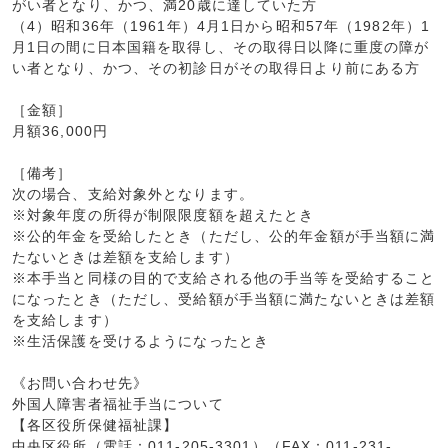
がい者となり、かつ、満20歳に達していた方
（4）昭和36年（1961年）4月1日から昭和57年（1982年）1
月1日の間に日本国籍を取得し、その取得日以降に重度の障が
い者となり、かつ、その初診日がその取得日より前にある方
［金額］
月額36,000円
［備考］
次の場合、支給対象外となります。
※対象年度の所得が制限限度額を超えたとき
※公的年金を受給したとき（ただし、公的年金額が手当額に満
たないときは差額を支給します）
※本手当と同様の目的で支給される他の手当等を受給すること
になったとき（ただし、受給額が手当額に満たないときは差額
を支給します）
※生活保護を受けるようになったとき
《お問い合わせ先》
外国人障害者福祉手当について
【各区役所保健福祉課】
中央区役所（電話：011-205-3301）（FAX：011-231-