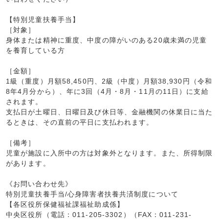
【特別児童扶養手当】
［対象］
身体または精神に重度、中度の障がいのある20歳未満の児童
を養育している方
［金額］
1級（重度）月額58,450円、2級（中度）月額38,930円（令和
8年4月分から）、年に3回（4月・8月・11月の11日）に支給
されます。
支払日が土曜日、日曜日及び休日等、金融機関の休業日に当た
るときは、その直前の平日に支払われます。
［備考］
児童が施設に入所中の方は対象外となります。また、所得制限
があります。
《お問い合わせ先》
特別児童扶養手当/心身障害者扶養共済制度について
【各区役所保健福祉課福祉助成係】
中央区役所（電話：011-205-3302）（FAX：011-231-