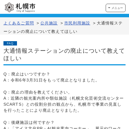
メニュー
よくあるご質問
>
公共施設
>
市民利用施設
>
大通情報ステ
ーションの廃止について教えてほしい
FAQ
大通情報ステーションの廃止について教えて
ほしい
Q：廃止はいつですか？
A：令和6年3月31日をもって廃止となりました。
Q：廃止の理由を教えてください。
A：近隣の観光案内所や類似施設（札幌文化芸術交流センター
SCARTS）との役割分担の観点から、札幌市で事業の見直し
を行ったことにより廃止となりました。
Q：後継施設は何ですか？
A：「アイヌ文化PR・AI観光案内コーナー」。展示やワーク