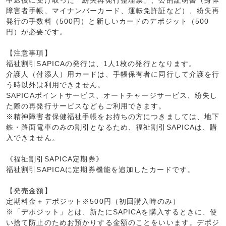
申込後に受け取った「紛失再発行整理票」、公的証明書（身体
障害者手帳、マイナンバーカード、運転免許証など）、紛失再
発行の手数料（500円）と新しいカードのデポジット（500
円）が必要です。
【注意事項】
福祉割引SAPICAの発行は、1人1枚の発行となります。
介護人（付添人）用カードは、手帳保有者に同行して介護を行
う時以外は利用できません。
SAPICAポイントサービス、オートチャージサービス、紛失し
た際の再発行サービスなどもご利用できます。
※精神障害者保健福祉手帳をお持ちの方につきましては、地下
鉄・路面電車のみの割引となるため、福祉割引SAPICAは、購
入できません。
《福祉割引SAPICA定期券》
福祉割引SAPICAに定期券機能を追加したカードです。
【発売金額】
定期料金＋デポジット※500円（初回購入時のみ）
※「デポジット」とは、新たにSAPICAを購入するときに、使
い捨て防止のためお預かりする金額のことをいいます。デポジ