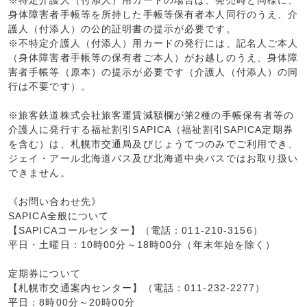
※特定介護人（付添人）用カードの場合は、発売時と同様に、
身体障害者手帳等を所持した手帳等保有者本人同行のうえ、介
護人（付添人）の公的証明書の提示が必要です。
※不特定介護人（付添人）用カードの発行には、記名人ご本人
（身体障害者手帳等の保有者ご本人）がお越しのうえ、身体障
害者手帳等（原本）の提示が必要です（介護人（付添人）の同
行は不要です）。
※旅客鉄道株式会社旅客運賃減額欄が第2種の手帳保有者等の
介護人に発行する福祉割引SAPICA（福祉割引SAPICA定期券
を含む）は、札幌市交通局及びじょうてつのみでご利用でき、
ジェイ・アール北海道バス及び北海道中央バスではお取り扱い
できません。
《お問い合わせ先》
SAPICA全般について
【SAPICAコールセンター】（電話：011-210-3156）
平日・土曜日：10時00分～18時00分（年末年始を除く）
定期券について
【札幌市交通案内センター】（電話：011-232-2277）
平日：8時00分～20時00分