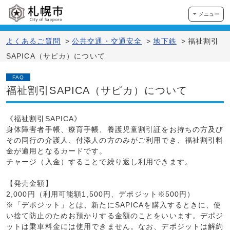
メニュー
よくあるご質問
>
公共交通・交通安全
>
地下鉄
>
福祉割引
SAPICA（サピカ）について
FAQ
福祉割引SAPICA（サピカ）について
《福祉割引SAPICA》
身体障害者手帳、療育手帳、養護児童割引証をお持ちの方及び
その同行の介護人、付添人の方のみがご利用でき、福祉割引料
金が適用となるカードです。
チャージ（入金）することで繰り返し利用できます。
【発売金額】
2,000円（利用可能額1,500円、デポジット※500円）
※「デポジット」とは、新たにSAPICAを購入するときに、使
い捨て防止のためお預かりする金額のことをいいます。デポジ
ットは乗車料金には使用できません。なお、デポジットは解約