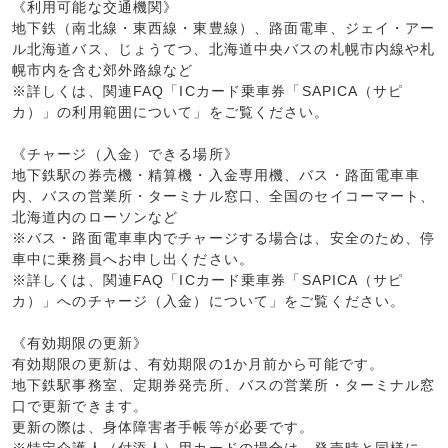
《利用可能な交通機関》
地下鉄（南北線・東西線・東豊線）、路面電車、ジェイ・アー
ル北海道バス、じょうてつ、北海道中央バスの札幌市内線や札
幌市内を含む郊外路線など
※詳しくは、関連FAQ「ICカード乗車券「SAPICA（サピ
カ）」の利用範囲について」をご覧ください。
《チャージ（入金）できる場所》
地下鉄駅の券売機・精算機・入金専用機、バス・路面電車車
内、バスの営業所・ターミナル窓口、全国のセイコーマート、
北海道内のローソンなど
※バス・路面電車車内でチャージする場合は、安全のため、停
車中に乗務員へお申し出ください。
※詳しくは、関連FAQ「ICカード乗車券「SAPICA（サピ
カ）」へのチャージ（入金）について」をご覧ください。
《有効期限の更新》
有効期限の更新は、有効期限の1か月前から可能です。
地下鉄駅事務室、定期券発売所、バスの営業所・ターミナル窓
口で更新できます。
更新の際は、身体障害者手帳等が必要です。