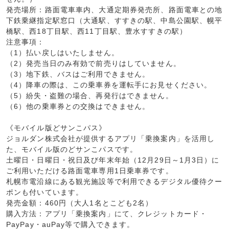
発売場所：路面電車車内、大通定期券発売所、路面電車との地
下鉄乗継指定駅窓口（大通駅、すすきの駅、中島公園駅、幌平
橋駅、西18丁目駅、西11丁目駅、豊水すすきの駅）
注意事項：
（1）払い戻しはいたしません。
（2）発売当日のみ有効で前売りはしていません。
（3）地下鉄、バスはご利用できません。
（4）降車の際は、この乗車券を運転手にお見せください。
（5）紛失・盗難の場合、再発行はできません。
（6）他の乗車券との交換はできません。
《モバイル版どサンこパス》
ジョルダン株式会社が提供するアプリ「乗換案内」を活用し
た、モバイル版のどサンこパスです。
土曜日・日曜日・祝日及び年末年始（12月29日～1月3日）に
ご利用いただける路面電車専用1日乗車券です。
札幌市電沿線にある観光施設等で利用できるデジタル優待クー
ポンも付いています。
発売金額：460円（大人1名とこども2名）
購入方法：アプリ「乗換案内」にて、クレジットカード・
PayPay・auPay等で購入できます。