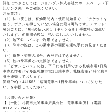
詳細につきましては、ジョルダン株式会社のホームページ（下
記リンク先）をご確認ください。
注意事項：
（1）払い戻しは、有効期間内・使用開始前で、「チケットを
使う」ボタンを押していない場合に限り可能です。チケット1
枚分ごとに、46円の払い戻し（キャンセル）手数料が発生い
たします。使用開始後は、払い戻しはいたしません。
（2）地下鉄・バスはご利用できません。
（3）降車の際は、この乗車券の画面を運転手にお見せくださ
い。
（4）紛失・盗難の場合、再発行はできません。
（5）他の乗車券との交換はできません。
※「どサンこパス」の他、平日にも利用できる札幌市電1日乗
車券及びモバイル版札幌市電1日乗車券、札幌市電24時間乗車
券を発売しております。
関連FAQ：441555「路面電車の1日乗車券について知りた
い」を参照してください。
《お問い合わせ先》
【（一財）札幌市交通事業振興公社 電車事業所】（電話：
011-551-3944）