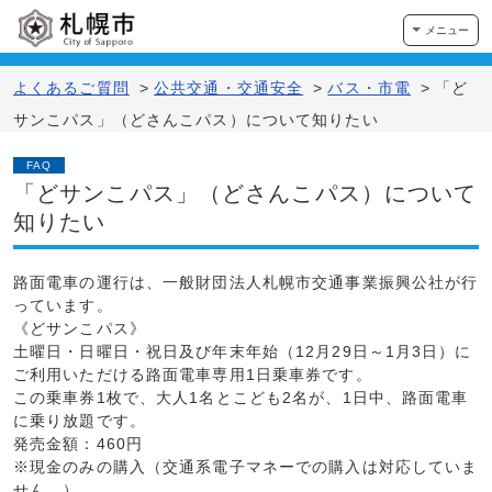
メニュー
よくあるご質問
>
公共交通・交通安全
>
バス・市電
>
「ど
サンこパス」（どさんこパス）について知りたい
FAQ
「どサンこパス」（どさんこパス）について
知りたい
路面電車の運行は、一般財団法人札幌市交通事業振興公社が行
っています。
《どサンこパス》
土曜日・日曜日・祝日及び年末年始（12月29日～1月3日）に
ご利用いただける路面電車専用1日乗車券です。
この乗車券1枚で、大人1名とこども2名が、1日中、路面電車
に乗り放題です。
発売金額：460円
※現金のみの購入（交通系電子マネーでの購入は対応していま
せん。）