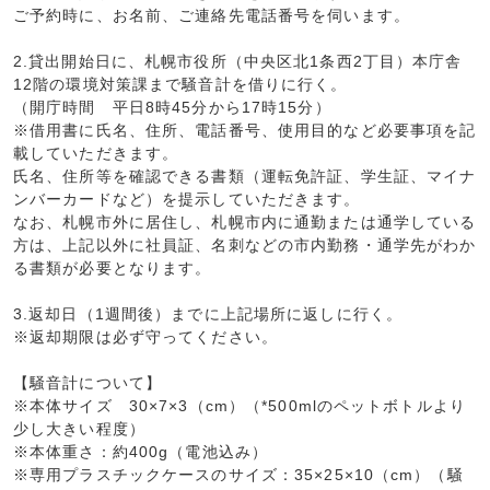
ご予約時に、お名前、ご連絡先電話番号を伺います。
2.貸出開始日に、札幌市役所（中央区北1条西2丁目）本庁舎
12階の環境対策課まで騒音計を借りに行く。
（開庁時間 平日8時45分から17時15分）
※借用書に氏名、住所、電話番号、使用目的など必要事項を記
載していただきます。
氏名、住所等を確認できる書類（運転免許証、学生証、マイナ
ンバーカードなど）を提示していただきます。
なお、札幌市外に居住し、札幌市内に通勤または通学している
方は、上記以外に社員証、名刺などの市内勤務・通学先がわか
る書類が必要となります。
3.返却日（1週間後）までに上記場所に返しに行く。
※返却期限は必ず守ってください。
【騒音計について】
※本体サイズ 30×7×3（cm）（*500mlのペットボトルより
少し大きい程度）
※本体重さ：約400g（電池込み）
※専用プラスチックケースのサイズ：35×25×10（cm）（騒