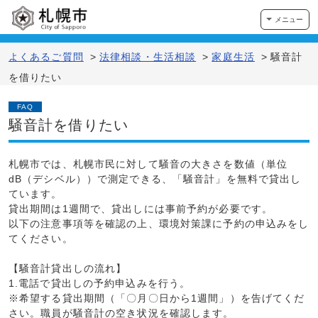
メニュー
よくあるご質問
>
法律相談・生活相談
>
家庭生活
>
騒音計
を借りたい
FAQ
騒音計を借りたい
札幌市では、札幌市民に対して騒音の大きさを数値（単位
dB（デシベル））で測定できる、「騒音計」を無料で貸出し
ています。
貸出期間は1週間で、貸出しには事前予約が必要です。
以下の注意事項等を確認の上、環境対策課に予約の申込みをし
てください。
【騒音計貸出しの流れ】
1.電話で貸出しの予約申込みを行う。
※希望する貸出期間（「〇月〇日から1週間」）を告げてくだ
さい。職員が騒音計の空き状況を確認します。