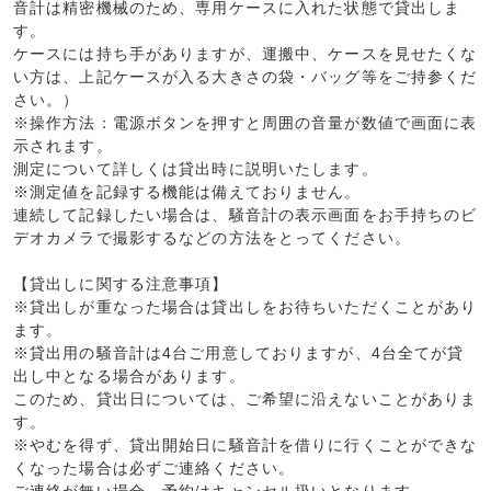
音計は精密機械のため、専用ケースに入れた状態で貸出しま
す。
ケースには持ち手がありますが、運搬中、ケースを見せたくな
い方は、上記ケースが入る大きさの袋・バッグ等をご持参くだ
さい。）
※操作方法：電源ボタンを押すと周囲の音量が数値で画面に表
示されます。
測定について詳しくは貸出時に説明いたします。
※測定値を記録する機能は備えておりません。
連続して記録したい場合は、騒音計の表示画面をお手持ちのビ
デオカメラで撮影するなどの方法をとってください。
【貸出しに関する注意事項】
※貸出しが重なった場合は貸出しをお待ちいただくことがあり
ます。
※貸出用の騒音計は4台ご用意しておりますが、4台全てが貸
出し中となる場合があります。
このため、貸出日については、ご希望に沿えないことがありま
す。
※やむを得ず、貸出開始日に騒音計を借りに行くことができな
くなった場合は必ずご連絡ください。