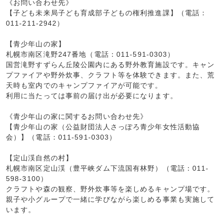
《お問い合わせ先》
【子ども未来局子ども育成部子どもの権利推進課】（電話：
011-211-2942）
【青少年山の家】
札幌市南区滝野247番地（電話：011-591-0303）
国営滝野すずらん丘陵公園内にある野外教育施設です。キャン
プファイアや野外炊事、クラフト等を体験できます。また、荒
天時も室内でのキャンプファイアが可能です。
利用に当たっては事前の届け出が必要になります。
《青少年山の家に関するお問い合わせ先》
【青少年山の家（公益財団法人さっぽろ青少年女性活動協
会）】（電話：011-591-0303）
【定山渓自然の村】
札幌市南区定山渓（豊平峡ダム下流国有林野）（電話：011-
598-3100）
クラフトや森の観察、野外炊事等を楽しめるキャンプ場です。
親子や小グループで一緒に学びながら楽しめる事業も実施して
います。